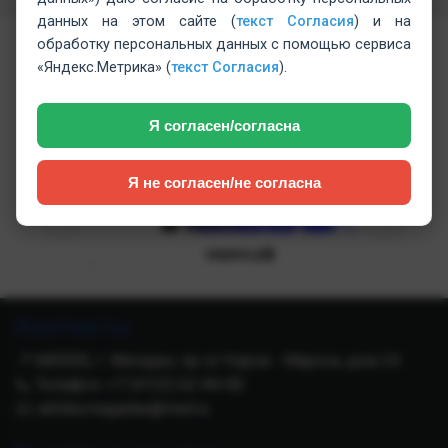
данных на этом сайте (
текст Согласия
) и на
обработку персональных данных с помощью сервиса
«Яндекс.Метрика» (
текст Согласия
).
Информационные ресурсы
Я согласен/согласна
Я не согласен/не согласна
‹
›
ru
наука.рф
Контакты
📍 685000, г. Магадан, пр-кт Карла - Маркса, дом 24
📞 Телефон: +7 (4132) 62-84-82
✉️ arktika.magadan@mail.ru