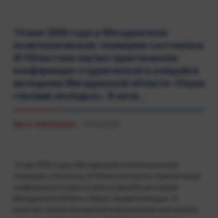
14 мая 2026 года в Магаданском
политехническом техникуме состоялась
XI Областная научно-практическая
конференция студенческой и учащейся
молодежи Магаданской области «Наука
глазами молодых». В каче...
Дата публикации:
16.05.2026
14 мая 2026 года в Магаданском политехническом
техникуме состоялась XI Областная научно-практическая
конференция студенческой и учащейся молодежи
Магаданской области «Наука глазами молодых». В
качестве членов экспертной комиссии были приглашены