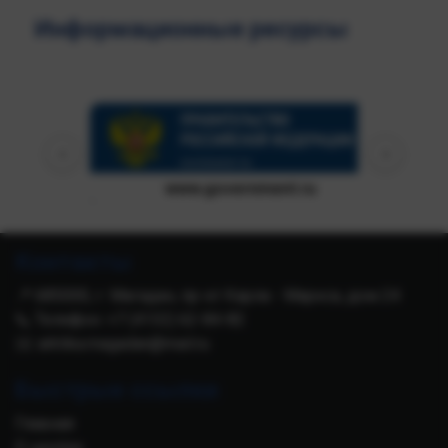
Информационные ресурсы
‹
›
www.government.ru
Контакты
📍 685000, г. Магадан, пр-кт Карла - Маркса, дом 24
📞 Телефон: +7 (4132) 62-84-82
✉️ arktika.magadan@mail.ru
Быстрые ссылки
Главная
О центре