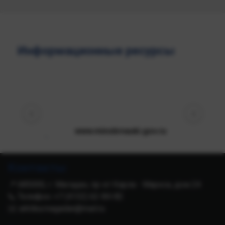
Информационные ресурсы
‹
›
www.minobrnauki.gov.ru
Контакты
📍 685000, г. Магадан, пр-кт Карла - Маркса, дом 24
📞 Телефон: +7 (4132) 62-84-82
✉️ arktika.magadan@mail.ru