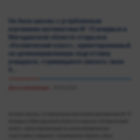
На базе школы с углубленным
изучением математики № 15 впервые в
Магаданской области открылся
«Космический класс», ориентированный
на целенаправленную подготовку
учащихся, стремящихся связать свою
б...
Дата публикации:
28.05.2026
На базе школы с углубленным изучением математики № 15
впервые в Магаданской области открылся «Космический
класс», ориентированный на целенаправленную
подготовку учащихся, стремящихся связать свою